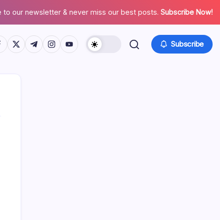
 to our newsletter & never miss our best posts.
Subscribe Now!
tps://www.facebook.com/
https://twitter.com/
https://t.me/
https://www.instagram.com/
https://youtube.com/
Subscribe
Linkuri
Arhiva blogului
Contactează-ne
Povestea noastră