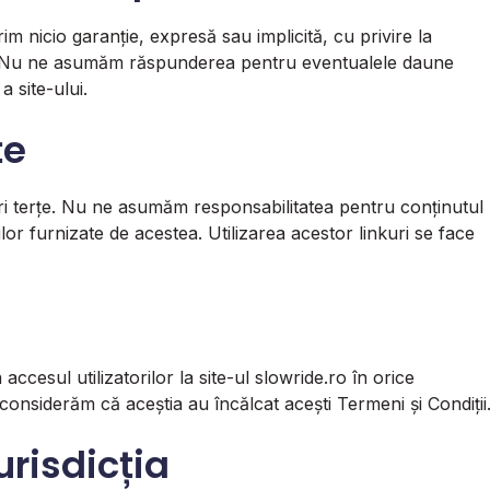
rim nicio garanție, expresă sau implicită, cu privire la
tuia. Nu ne asumăm răspunderea pentru eventualele daune
a site-ului.
țe
-uri terțe. Nu ne asumăm responsabilitatea pentru conținutul
lor furnizate de acestea. Utilizarea acestor linkuri se face
cesul utilizatorilor la site-ul slowride.ro în orice
considerăm că aceștia au încălcat acești Termeni și Condiții
urisdicția