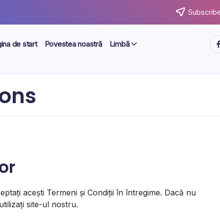
Subscribe
ht
ina de start
Povestea noastră
Limbă
ions
or
ceptați acești Termeni și Condiții în întregime. Dacă nu
lizați site-ul nostru.