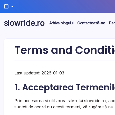
Skip
-
to
content
slowride.ro
Arhiva blogului
Contactează-ne
Pag
Terms and Condit
Last updated: 2026-01-03
1. Acceptarea Termenil
Prin accesarea și utilizarea site-ului slowride.ro, ac
sunteți de acord cu acești termeni, vă rugăm să nu uti